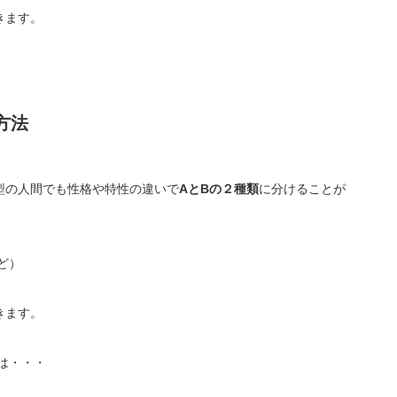
きます。
方法
型の人間でも性格や特性の違いで
AとBの２種類
に分けることが
ど）
きます。
は・・・