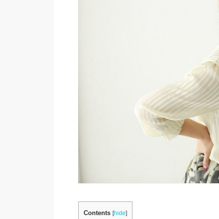
Contents
[
hide
]