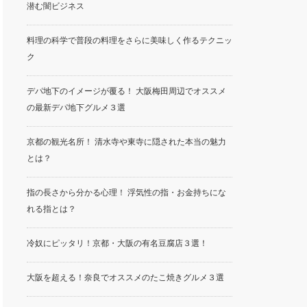
潜む闇ビジネス
料理の科学で普段の料理をさらに美味しく作るテクニッ
ク
デパ地下のイメージが覆る！ 大阪梅田周辺でオススメ
の最新デパ地下グルメ３選
京都の観光名所！ 清水寺や東寺に隠された本当の魅力
とは？
指の長さから分かる心理！ 浮気性の指・お金持ちにな
れる指とは？
冷奴にピッタリ！京都・大阪の有名豆腐店３選！
大阪を超える！奈良でオススメのたこ焼きグルメ３選