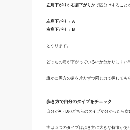
左肩下がり
か
右肩下がり
かで区分けすること
左肩下がり→ A
右肩下がり→ B
となります。
どっちの肩が下がっているのか分かりにくい
誰かに両方の肩を片方ずつ同じ力で押しても
歩き方で自分のタイプをチェック
自分がA・Bのどちらのタイプか分かったら次
実は５つのタイプは歩き方に大きな特徴があ