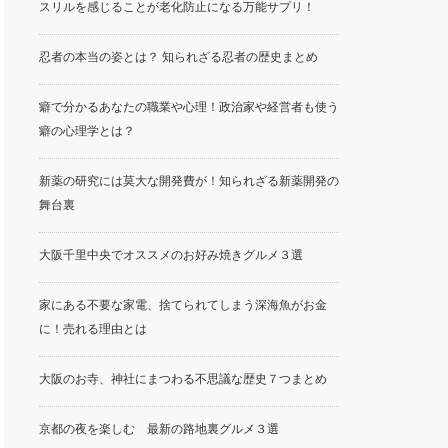
スリルを感じることが老化防止になる万能サプリ！
忍者の本当の姿とは？ 知られざる忍者の歴史まとめ
癖で分かるあなたの職業や心理！政治家や経営者も使う
癖の心理学とは？
新薬の研究には莫大な開発費が！知られざる新薬開発の
舞台裏
大阪千里中央でオススメのお好み焼きグルメ３選
家にある不要な家電、捨てられてしまう深海魚がお金
に！売れる理由とは
大阪のお寺、神社にまつわる不思議な歴史７つまとめ
京都の夜を楽しむ 最新の路地裏グルメ３選