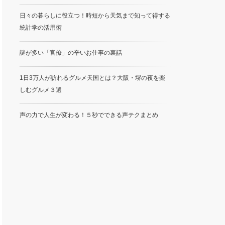
日々の暮らしに役立つ！時短から天気まで知って得する
統計学の活用術
謎が多い「官僚」の辛いお仕事の裏話
1日3万人が訪れるグルメ天国とは？大阪・堺の夜を楽
しむグルメ３選
声の力で人生が変わる！５秒でできる声テクまとめ