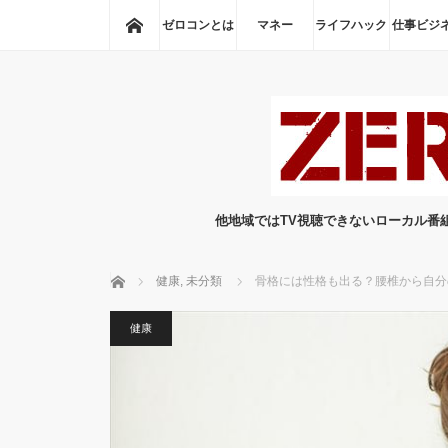
ホーム
ゼロコンとは
マネー
ライフハック
仕事ビジ
他地域ではTV視聴できないローカル番
ホーム
健康
,
未分類
骨格には性格も出る？腰椎から自分
健康