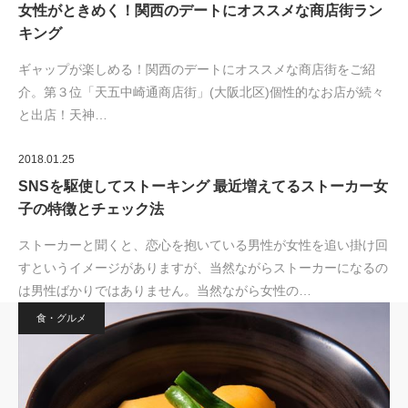
女性がときめく！関西のデートにオススメな商店街ラン
キング
ギャップが楽しめる！関西のデートにオススメな商店街をご紹
介。第３位「天五中崎通商店街」(大阪北区)個性的なお店が続々
と出店！天神…
2018.01.25
SNSを駆使してストーキング 最近増えてるストーカー女
子の特徴とチェック法
ストーカーと聞くと、恋心を抱いている男性が女性を追い掛け回
すというイメージがありますが、当然ながらストーカーになるの
は男性ばかりではありません。当然ながら女性の…
食・グルメ