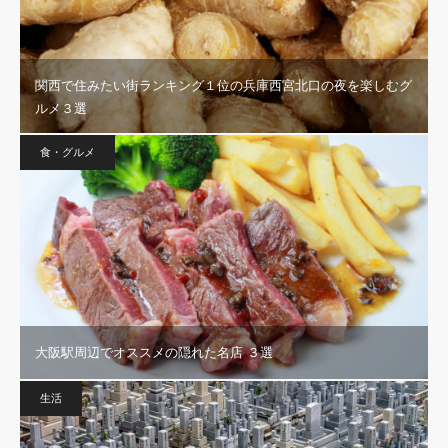
関西で住みたい街ランキング１位の兵庫西宮北口の夜を楽しむグ
ルメ３選
食・グルメ
大阪駅周辺でオススメの隠れた名店 ３選
生活