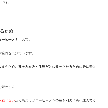
のです。
るため
コーヒーノキ」
の種。
存範囲を広げています。
しまう
ため、
種を丸呑みする鳥だけに食べさせる
ために身に着け
を避けます。
を感じない
ため鳥だけがコーヒーノキの種を別の場所へ運んでく