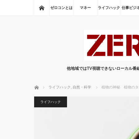
ホーム
ゼロコンとは
マネー
ライフハック
仕事ビジ
他地域ではTV視聴できないローカル番
ホーム
ライフハック
,
自然・科学
植物の神秘 植物のタ
ライフハック