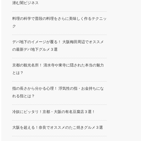
潜む闇ビジネス
料理の科学で普段の料理をさらに美味しく作るテクニッ
ク
デパ地下のイメージが覆る！ 大阪梅田周辺でオススメ
の最新デパ地下グルメ３選
京都の観光名所！ 清水寺や東寺に隠された本当の魅力
とは？
指の長さから分かる心理！ 浮気性の指・お金持ちにな
れる指とは？
冷奴にピッタリ！京都・大阪の有名豆腐店３選！
大阪を超える！奈良でオススメのたこ焼きグルメ３選