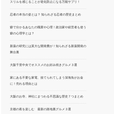
スリルを感じることが老化防止になる万能サプリ！
忍者の本当の姿とは？ 知られざる忍者の歴史まとめ
癖で分かるあなたの職業や心理！政治家や経営者も使う
癖の心理学とは？
新薬の研究には莫大な開発費が！知られざる新薬開発の
舞台裏
大阪千里中央でオススメのお好み焼きグルメ３選
家にある不要な家電、捨てられてしまう深海魚がお金
に！売れる理由とは
大阪のお寺、神社にまつわる不思議な歴史７つまとめ
京都の夜を楽しむ 最新の路地裏グルメ３選