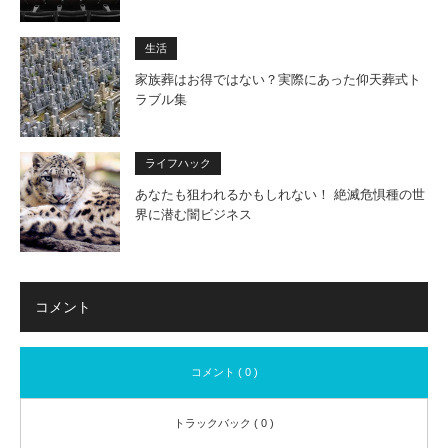
生活
家族葬はお得ではない？実際にあった仰天葬式ト
ラブル集
ライフハック
あなたも狙われるかもしれない！ 絶滅危惧種の世
界に潜む闇ビジネス
コメント
コメント ( 0 )
トラックバック ( 0 )