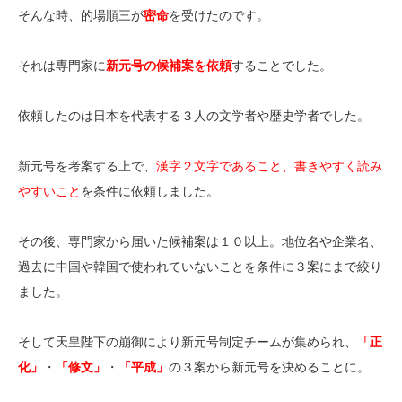
そんな時、的場順三が
密命
を受けたのです。
それは専門家に
新元号の候補案を依頼
することでした。
依頼したのは日本を代表する３人の文学者や歴史学者でした。
新元号を考案する上で、
漢字２文字であること、書きやすく読み
やすいこと
を条件に依頼しました。
その後、専門家から届いた候補案は１０以上。地位名や企業名、
過去に中国や韓国で使われていないことを条件に３案にまで絞り
ました。
そして天皇陛下の崩御により新元号制定チームが集められ、
「正
化」
・
「修文」
・
「平成」
の３案から新元号を決めることに。