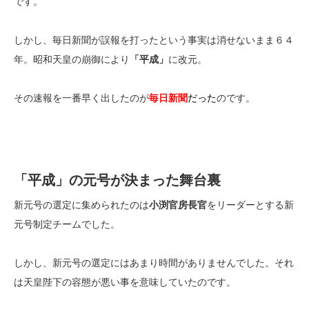
です。
しかし、毎日新聞が誤報を打ったという事実は消せないまま６４
年。昭和天皇の崩御により
「平成」
に改元。
その速報を一番早く出したのが
毎日新聞
だった
のです。
「平成」の元号が決まった舞台裏
新元号の選定に集められたのは
小渕官房長官
をリーダーとする新
元号制定チームでした。
しかし、新元号の選定にはあまり時間がありませんでした。それ
は天皇陛下の容態が悪い事を意味していたのです。