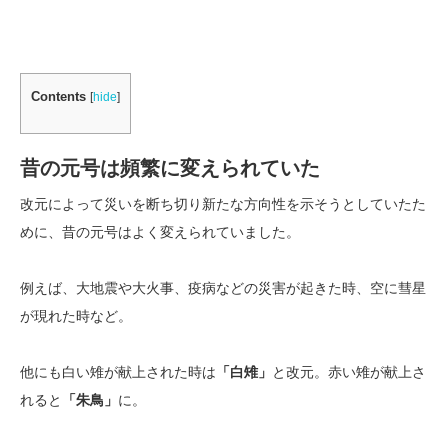
Contents
[
hide
]
昔の元号は頻繁に変えられていた
改元によって災いを断ち切り新たな方向性を示そうとしていたた
めに、昔の元号はよく変えられていました。
例えば、大地震や大火事、疫病などの災害が起きた時、空に彗星
が現れた時など。
他にも白い雉が献上された時は
「白雉」
と改元。赤い雉が献上さ
れると
「朱鳥」
に。