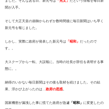
ました。そんなある日、新元号は
「光文」
だという情報を毎日新
聞が入手。
そして大正天皇の崩御からわずか数時間後に毎日新聞はいち早く
新元号を報じました。
しかし、実際に政府が発表した新元号は
「昭和」
だったので
す。。
大スクープから一転、大誤報に。当時の社長が辞任を表明する事
態に。。
納得のいかない毎日新聞はその後も取材を続けました。その結
果、浮かび上がったのは…
政府の思惑
。
国家機密が漏洩した事に慌てた政府が急遽
「昭和」
に変更したの