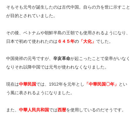
そもそも元号が誕生したのは古代中国。自らの力を世に示すこと
が目的とされていました。
その後、ベトナムや朝鮮半島の王朝でも使用されるようになり、
日本で初めて使われたのは
６４５年
の
「大化」
でした。
中国発祥の元号ですが、
辛亥革命
が起こったことで皇帝がいなく
なりそれ以降中国では元号が使われなくなりました。
現在は
中華民国
では、1912年を元年とし
「中華民国〇年」
とい
う風に表されるようになりました。
また、
中華人民共和国
では
西暦
を使用しているのだそうです。