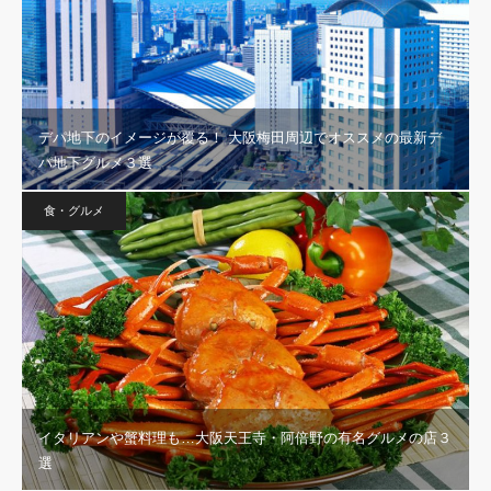
デパ地下のイメージが覆る！ 大阪梅田周辺でオススメの最新デ
パ地下グルメ３選
食・グルメ
イタリアンや蟹料理も…大阪天王寺・阿倍野の有名グルメの店３
選