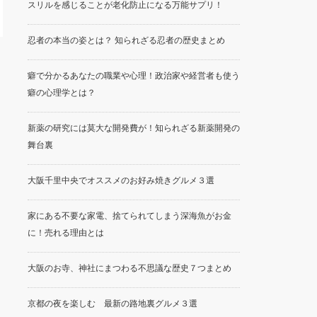
スリルを感じることが老化防止になる万能サプリ！
忍者の本当の姿とは？ 知られざる忍者の歴史まとめ
癖で分かるあなたの職業や心理！政治家や経営者も使う
癖の心理学とは？
新薬の研究には莫大な開発費が！知られざる新薬開発の
舞台裏
大阪千里中央でオススメのお好み焼きグルメ３選
家にある不要な家電、捨てられてしまう深海魚がお金
に！売れる理由とは
大阪のお寺、神社にまつわる不思議な歴史７つまとめ
京都の夜を楽しむ 最新の路地裏グルメ３選