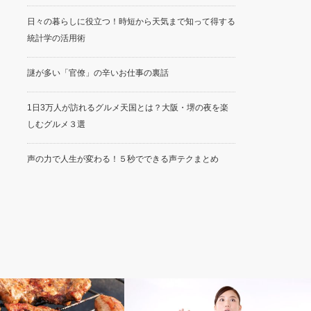
日々の暮らしに役立つ！時短から天気まで知って得する
統計学の活用術
謎が多い「官僚」の辛いお仕事の裏話
1日3万人が訪れるグルメ天国とは？大阪・堺の夜を楽
しむグルメ３選
声の力で人生が変わる！５秒でできる声テクまとめ
未分類