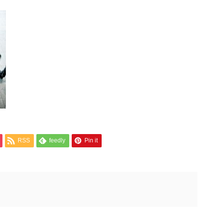
RSS
feedly
Pin it