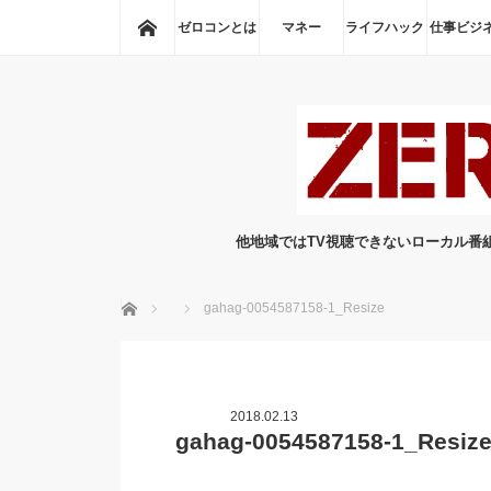
ホーム
ゼロコンとは
マネー
ライフハック
仕事ビジ
他地域ではTV視聴できないローカル番
ホーム
gahag-0054587158-1_Resize
2018.02.13
gahag-0054587158-1_Resiz