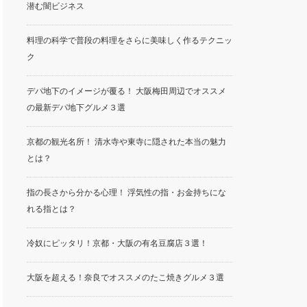
潜む闇ビジネス
料理の科学で普段の料理をさらに美味しく作るテクニッ
ク
デパ地下のイメージが覆る！ 大阪梅田周辺でオススメ
の最新デパ地下グルメ３選
京都の観光名所！ 清水寺や東寺に隠された本当の魅力
とは？
指の長さから分かる心理！ 浮気性の指・お金持ちにな
れる指とは？
冷奴にピッタリ！京都・大阪の有名豆腐店３選！
大阪を超える！奈良でオススメのたこ焼きグルメ３選