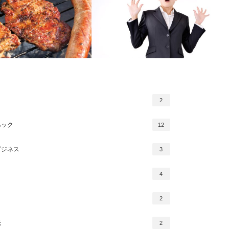
2
御用達！大阪の夜を楽しむ極
癖で分かるあなたの職業や心理！政治家
ルメ３選
や経営者も使う癖の心理学とは？
ハック
12
ビジネス
3
4
2
光
2