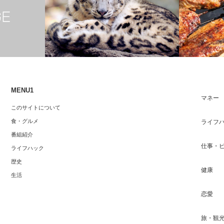
MENU1
マネー
の鍋料理の店
あなたも狙われるかもしれない！ 絶滅危
一流芸能人
このサイトについて
惧種の世界に潜む闇ビジネス
上隠れ家グ
食・グルメ
ライフ
番組紹介
仕事・
ライフハック
歴史
健康
生活
恋愛
旅・観