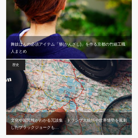
舞妓はんの必須アイテム「簪(かんざし)」を作る京都の竹細工職
人まとめ
歴史
文化や国民性がわかる冗談集 トランプ大統領や世界情勢を風刺
したブラックジョークも…