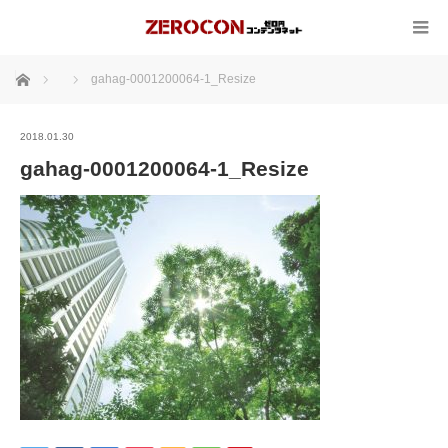
ホーム
gahag-0001200064-1_Resize
2018.01.30
gahag-0001200064-1_Resize